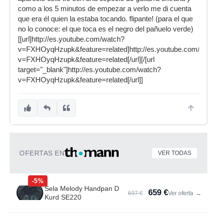
como a los 5 minutos de empezar a verlo me di cuenta
que era él quien la estaba tocando. flipante! (para el que
no lo conoce: el que toca es el negro del pañuelo verde)
[[url]http://es.youtube.com/watch?
v=FXHOyqHzupk&feature=related]http://es.youtube.com/watc
v=FXHOyqHzupk&feature=related[/url][/[url
target="_blank"]http://es.youtube.com/watch?
v=FXHOyqHzupk&feature=related[/url]]
OFERTAS EN
VER TODAS
-5%
Sela Melody Handpan D
659 €
697 €
Ver oferta
→
Kurd SE220