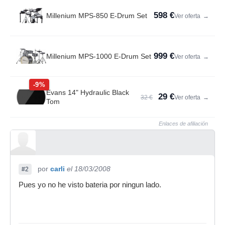
598 €
Millenium MPS-850 E-Drum Set
Ver oferta
→
999 €
Millenium MPS-1000 E-Drum Set
Ver oferta
→
-9%
Evans 14" Hydraulic Black
29 €
32 €
Ver oferta
→
Tom
Enlaces de afiliación
por
carli
el 18/03/2008
#2
Pues yo no he visto bateria por ningun lado.