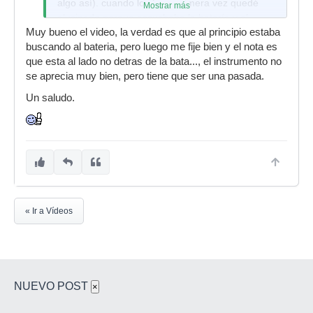
algo así). cuando lo ví por primera vez quedé
Mostrar más
alucinado porque escuchaba la batería y el
Muy bueno el video, la verdad es que al principio estaba
baterista no estaba sentado en ella. y apareció
buscando al bateria, pero luego me fije bien y el nota es
este tío con una especie de guitarra extraña y
que esta al lado no detras de la bata..., el instrumento no
como a los 5 minutos de empezar a verlo me di
se aprecia muy bien, pero tiene que ser una pasada.
cuenta que era él quien la estaba tocando.
flipante! (para el que no lo conoce: el que toca
Un saludo.
es el negro del pañuelo verde)
[
http://es.youtube.com/watch?
v=FXHOyqHzupk&feature=related]http://es.youtube.com/
v=FXHOyqHzupk&feature=related
[/http://es.youtube.com
v=FXHOyqHzupk&feature=related]
« Ir a Vídeos
NUEVO POST
×