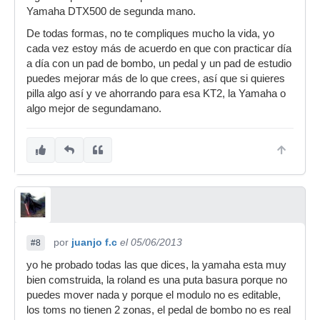
Yamaha DTX500 de segunda mano.
http://musicasa.files.wordpress.com/2013/04/kt1_cpi.pdf
De todas formas, no te compliques mucho la vida, yo
http://musicasa.files.wordpress.com/2013/04/kt2_cpi.pdf
cada vez estoy más de acuerdo en que con practicar día
saludos!
a día con un pad de bombo, un pedal y un pad de estudio
puedes mejorar más de lo que crees, así que si quieres
pilla algo así y ve ahorrando para esa KT2, la Yamaha o
algo mejor de segundamano.
por
juanjo f.c
el 05/06/2013
#8
yo he probado todas las que dices, la yamaha esta muy
bien comstruida, la roland es una puta basura porque no
puedes mover nada y porque el modulo no es editable,
los toms no tienen 2 zonas, el pedal de bombo no es real