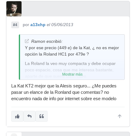
por
a13xhp
el 05/06/2013
#4
Ramon escribió:
Y por ese precio (449 e) de la Kat, ¿ no es mejor
opción la Roland HC1 por 479e ?
La Roland la veo muy compacta y debe ocupar
poco espacio, cosa que me interesa bastante,
Mostrar más
aparte de que suene bien, claro.
De todas formas, mi presupuesto es de unos
La Kat KT2 mejor que la Alesis seguro... ¿Me puedes
400 euros. Las dos se me van...
pasar un elance de la Ronland que comentas? no
encuentro nada de info por internet sobre ese modelo
Teniendo las tres opciones en mente, Alesis
DM6, KAT KT2 y Roland HC1, y pudiendo ser
algo flexible en el presupuesto, ¿ mejor KAT
antes que Alesis y Roland?
Salu2!