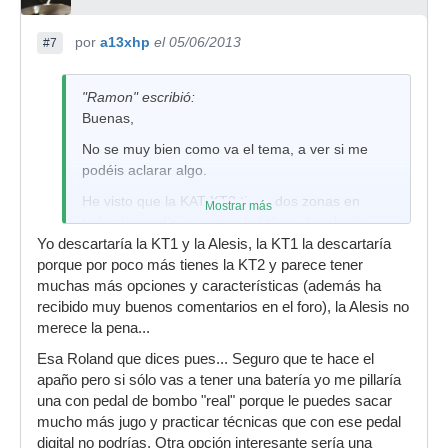
por
a13xhp
el 05/06/2013
#7
"Ramon" escribió:
Buenas,
No se muy bien como va el tema, a ver si me
podéis aclarar algo.
He visto que la KAT KT2 tiene dos zonas en
Mostrar más
todos los pad’s, mientras la kt1 no. La alesis
tiene dos zonas en el pad de caja, no se si esto
Yo descartaría la KT1 y la Alesis, la KT1 la descartaría
es así o lo he entendido mal. Soy muy novato, lo
porque por poco más tienes la KT2 y parece tener
se…
muchas más opciones y características (además ha
recibido muy buenos comentarios en el foro), la Alesis no
No se si la Roland HD1 tiene dos zonas,
merece la pena...
supongo que si.
Esa Roland que dices pues... Seguro que te hace el
¿Es importante este tema, o no es necesario
apaño pero si sólo vas a tener una batería yo me pillaría
para el baterista que empieza?
una con pedal de bombo "real" porque le puedes sacar
He encontrado una comparativa muy interesante
mucho más jugo y practicar técnicas que con ese pedal
en esta web:
digital no podrías. Otra opción interesante sería una