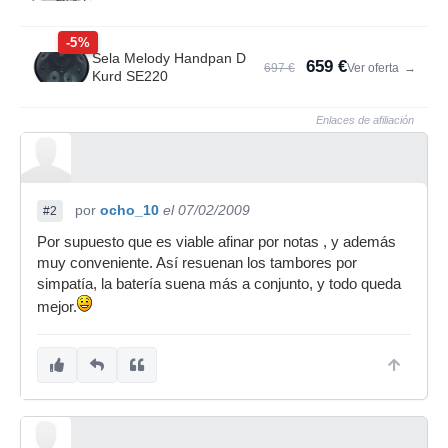
-5%
Sela Melody Handpan D
659 €
697 €
Ver oferta
→
Kurd SE220
Enlaces de afiliación
por
ocho_10
el 07/02/2009
#2
Por supuesto que es viable afinar por notas , y además
muy conveniente. Así resuenan los tambores por
simpatía, la batería suena más a conjunto, y todo queda
mejor.