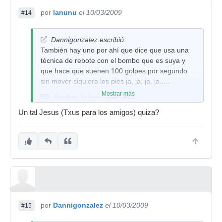
por
lanunu
el 10/03/2009
#14
Dannigonzalez escribió:
También hay uno por ahí que dice que usa una
técnica de rebote con el bombo que es suya y
que hace que suenen 100 golpes por segundo
sin mover siquiera los pies ja, ja, ja, ja.....
Mostrar más
PD. Perdón, lo tenía que decir.
Un tal Jesus (Txus para los amigos) quiza?
por
Dannigonzalez
el 10/03/2009
#15