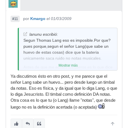
por
Kmargo
el 01/03/2009
#11
lanunu escribió:
Segun Thomas Lang eso es imposible.Por que?
pues porque,segun el señor Lang(que sabe un
huevo de estas cosas) dice que la bateria
unicamente saca ruido no notas musicales.
Mostrar más
Antes de que me echeis los perros es lo que dice
qui el amigo no yo que no tengo ni zorra de
Ya discutimos ésto en otro post, y me parece que el
afinar bien.
señor Lang sabe un huevo... pero desde luego un timbal
da notas. Eso es física, y da igual que lo diga Lang, o que
lo diga Jesucristo. El timbal como definición DA notas.
Otra cosa es lo que tu (o Lang) llame "notas", que desde
luego no es la definición acertada (o aceptada)