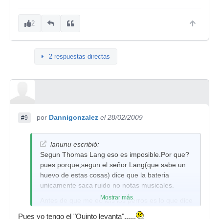
2
2 respuestas directas
por
Dannigonzalez
el 28/02/2009
#9
lanunu escribió:
Segun Thomas Lang eso es imposible.Por que?
pues porque,segun el señor Lang(que sabe un
huevo de estas cosas) dice que la bateria
unicamente saca ruido no notas musicales.
Mostrar más
Antes de que me echeis los perros es lo que dice
qui el amigo no yo que no tengo ni zorra de
Pues yo tengo el "Quinto levanta"......