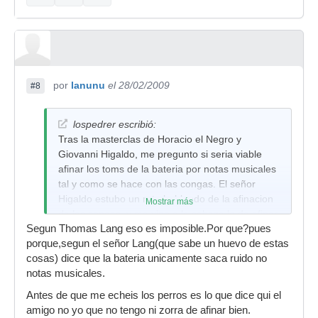
por
lanunu
el 28/02/2009
#8
lospedrer escribió:
Tras la masterclas de Horacio el Negro y
Giovanni Higaldo, me pregunto si seria viable
afinar los toms de la bateria por notas musicales
tal y como se hace con las congas. El señor
Higaldo estubo un rato hablando de la afinacion
Mostrar más
de las congas, y me vino a la cabeza lo de afinar
Segun Thomas Lang eso es imposible.Por que?pues
la bateria pornotas.
porque,segun el señor Lang(que sabe un huevo de estas
cosas) dice que la bateria unicamente saca ruido no
notas musicales.
Antes de que me echeis los perros es lo que dice qui el
amigo no yo que no tengo ni zorra de afinar bien.