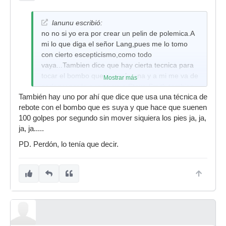
lanunu escribió:
no no si yo era por crear un pelin de polemica.A
mi lo que diga el señor Lang,pues me lo tomo
con cierto escepticismo,como todo
vaya...Tambien dice que hay cierta tecnica para
tocar el bombo que no es buena y a mi me va de
Mostrar más
perlas y por lo que se ve a Steve Smith tambien
También hay uno por ahí que dice que usa una técnica de
(y no me comparo con Steve Smith que conste)
rebote con el bombo que es suya y que hace que suenen
100 golpes por segundo sin mover siquiera los pies ja, ja,
ja, ja.....
PD. Perdón, lo tenía que decir.