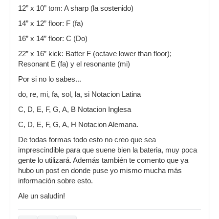
12” x 10” tom: A sharp (la sostenido)
14” x 12” floor: F (fa)
16” x 14” floor: C (Do)
22” x 16” kick: Batter F (octave lower than floor);
Resonant E (fa) y el resonante (mi)
Por si no lo sabes...
do, re, mi, fa, sol, la, si Notacion Latina
C, D, E, F, G, A, B Notacion Inglesa
C, D, E, F, G, A, H Notacion Alemana.
De todas formas todo esto no creo que sea
imprescindible para que suene bien la bateria, muy poca
gente lo utilizará. Además también te comento que ya
hubo un post en donde puse yo mismo mucha más
información sobre esto.
Ale un saludín!