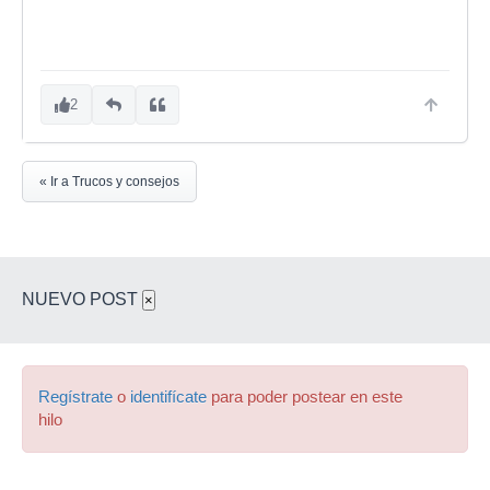
2
« Ir a Trucos y consejos
NUEVO POST
×
Regístrate
o
identifícate
para poder postear en este
hilo