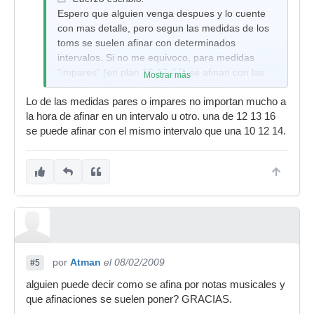
Espero que alguien venga despues y lo cuente
con mas detalle, pero segun las medidas de los
toms se suelen afinar con determinados
intervalos. Si no me equivoco, para medidas
"impares" (en plan 12-13-16) se afinan con las
Mostrar más
notas del "Quinto Levanta", y para medidas
Lo de las medidas pares o impares no importan mucho a
pares (10-12-14, 12-14-16...) se usa el intervalo
la hora de afinar en un intervalo u otro. una de 12 13 16
entre las dos primeras notas de la Marcha
se puede afinar con el mismo intervalo que una 10 12 14.
Nupcial.
por
Atman
el 08/02/2009
#5
alguien puede decir como se afina por notas musicales y
que afinaciones se suelen poner? GRACIAS.