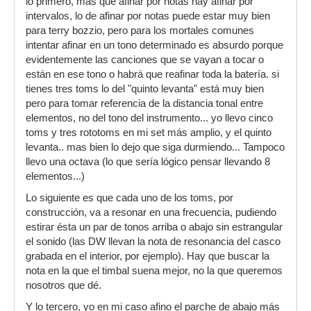
lo primero, más que afinar por notas hay afinar por
intervalos, lo de afinar por notas puede estar muy bien
para terry bozzio, pero para los mortales comunes
intentar afinar en un tono determinado es absurdo porque
evidentemente las canciones que se vayan a tocar o
están en ese tono o habrá que reafinar toda la batería. si
tienes tres toms lo del "quinto levanta" está muy bien
pero para tomar referencia de la distancia tonal entre
elementos, no del tono del instrumento... yo llevo cinco
toms y tres rototoms en mi set más amplio, y el quinto
levanta.. mas bien lo dejo que siga durmiendo... Tampoco
llevo una octava (lo que sería lógico pensar llevando 8
elementos...)
Lo siguiente es que cada uno de los toms, por
construcción, va a resonar en una frecuencia, pudiendo
estirar ésta un par de tonos arriba o abajo sin estrangular
el sonido (las DW llevan la nota de resonancia del casco
grabada en el interior, por ejemplo). Hay que buscar la
nota en la que el timbal suena mejor, no la que queremos
nosotros que dé.
Y lo tercero, yo en mi caso afino el parche de abajo más