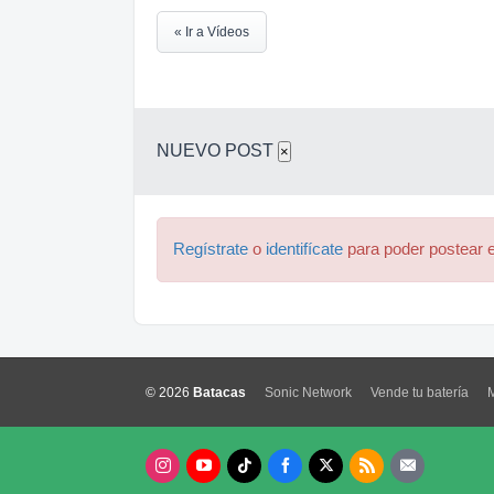
« Ir a Vídeos
NUEVO POST
×
Regístrate
o
identifícate
para poder postear e
© 2026
Batacas
Sonic Network
Vende tu batería