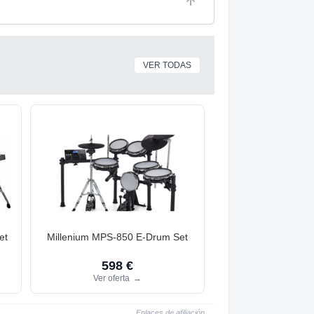
VER TODAS
et
Millenium MPS-850 E-Drum Set
598 €
Ver oferta
→
Enlaces de afiliación