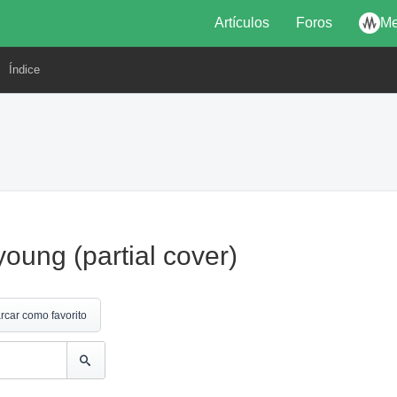
Artículos
Foros
Me
Índice
oung (partial cover)
rcar como favorito