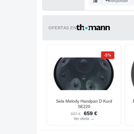
Responder
OFERTAS EN
-5%
Sela Melody Handpan D Kurd
SE220
659 €
697 €
Ver oferta
→