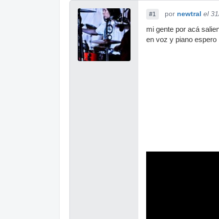
por
newtral
el 3
#1
mi gente por acá salie
en voz y piano espero