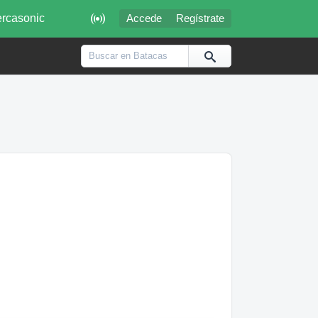

rcasonic
Accede
Regístrate