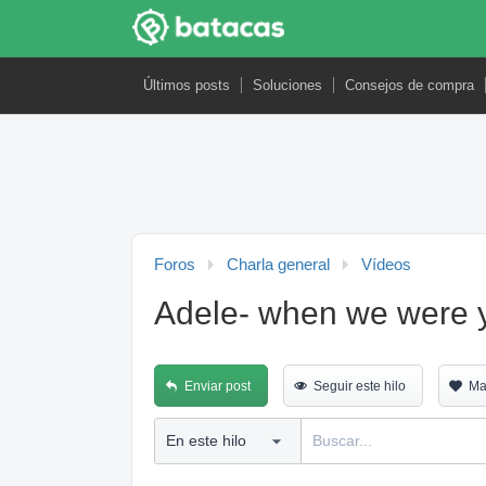
Últimos posts
Soluciones
Consejos de compra
Foros
Charla general
Vídeos
Adele- when we were y
Enviar post
Seguir este hilo
Ma