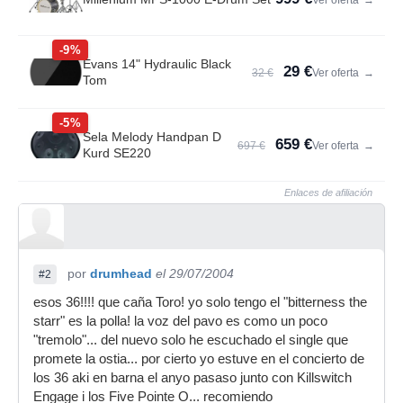
Ver oferta
→
-9%
Evans 14" Hydraulic Black
29 €
32 €
Ver oferta
→
Tom
-5%
Sela Melody Handpan D
659 €
697 €
Ver oferta
→
Kurd SE220
Enlaces de afiliación
por
drumhead
el 29/07/2004
#2
esos 36!!!! que caña Toro! yo solo tengo el "bitterness the
starr" es la polla! la voz del pavo es como un poco
"tremolo"... del nuevo solo he escuchado el single que
promete la ostia... por cierto yo estuve en el concierto de
los 36 aki en barna el anyo pasaso junto con Killswitch
Engage i los Five Pointe O... recomiendo