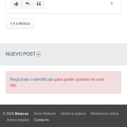
« Ir a Música
NUEVO POST
×
Regístrate
o
identifícate
para poder postear en este
hilo
© 2026
Batacas
Sonic Network
Vende tu batería
Metrónomo online
Avisos legales
Contacto