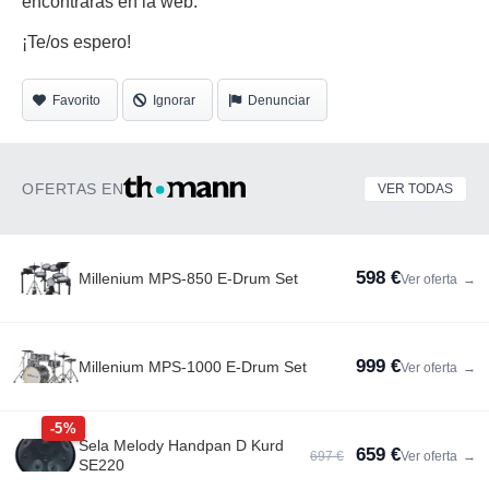
encontrarás en la web.
¡Te/os espero!
Favorito
Ignorar
Denunciar
OFERTAS EN
VER TODAS
598 €
Millenium MPS-850 E-Drum Set
Ver oferta
→
999 €
Millenium MPS-1000 E-Drum Set
Ver oferta
→
-5%
Sela Melody Handpan D Kurd
659 €
697 €
Ver oferta
→
SE220