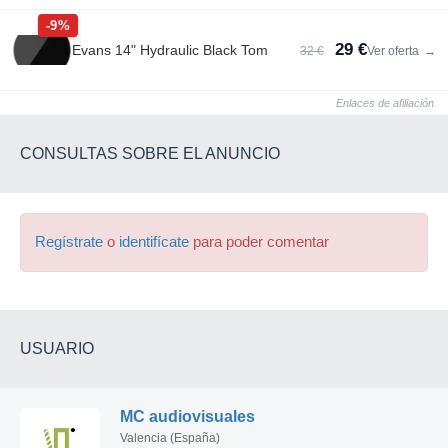
-9%
29 €
Evans 14" Hydraulic Black Tom
32 €
Ver oferta
→
Enlaces de afiliación
CONSULTAS SOBRE EL ANUNCIO
Regístrate
o
identifícate
para poder comentar
USUARIO
MC audiovisuales
Valencia (España)