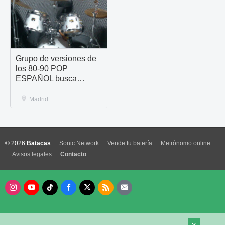
Grupo de versiones de
los 80-90 POP
ESPAÑOL busca
baterista.
Madrid
© 2026
Batacas
Sonic Network
Vende tu batería
Metrónomo online
Avisos legales
Contacto