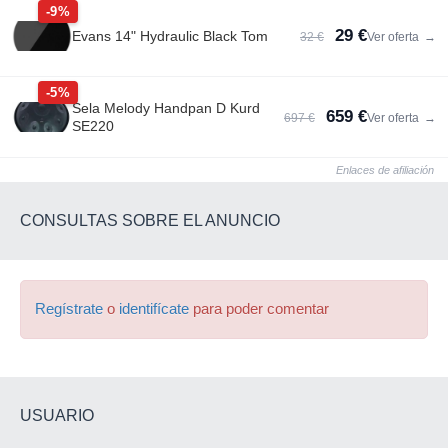
-9%
29 €
Evans 14" Hydraulic Black Tom
32 €
Ver oferta
→
-5%
Sela Melody Handpan D Kurd
659 €
697 €
Ver oferta
→
SE220
Enlaces de afiliación
CONSULTAS SOBRE EL ANUNCIO
Regístrate
o
identifícate
para poder comentar
USUARIO