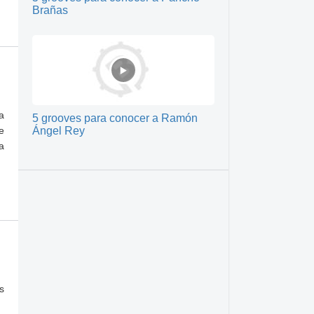
Brañas
a
5 grooves para conocer a Ramón
e
Ángel Rey
a
s