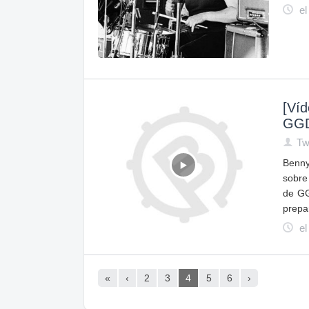
el
[Víd
GGD,
Tw
Benny
sobre
de GG
prepa
el
«
‹
2
3
4
5
6
›