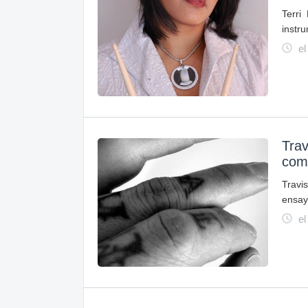
Terri
instr
el
Trav
come
Travis
ensay
el