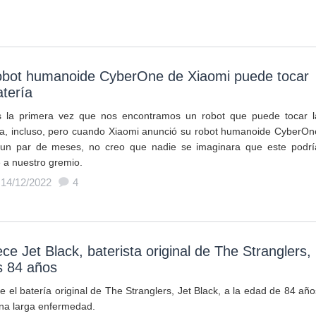
robot humanoide CyberOne de Xiaomi puede tocar
atería
 la primera vez que nos encontramos un robot que puede tocar l
ía, incluso, pero cuando Xiaomi anunció su robot humanoide CyberOn
un par de meses, no creo que nadie se imaginara que este podrí
e a nuestro gremio.
 14/12/2022
4
ece Jet Black, baterista original de The Stranglers,
s 84 años
e el batería original de The Stranglers, Jet Black, a la edad de 84 año
una larga enfermedad.