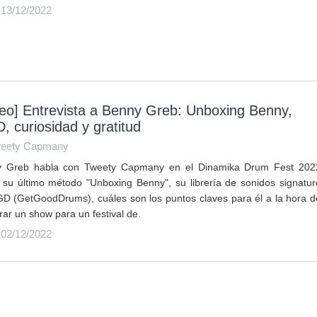
 13/12/2022
eo] Entrevista a Benny Greb: Unboxing Benny,
 curiosidad y gratitud
eety Capmany
 Greb habla con Tweety Capmany en el Dinamika Drum Fest 202
 su último método "Unboxing Benny", su librería de sonidos signatur
D (GetGoodDrums), cuáles son los puntos claves para él a la hora d
rar un show para un festival de.
 02/12/2022