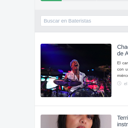
Chad
de 
El ca
con u
miérc
el
Terr
inst