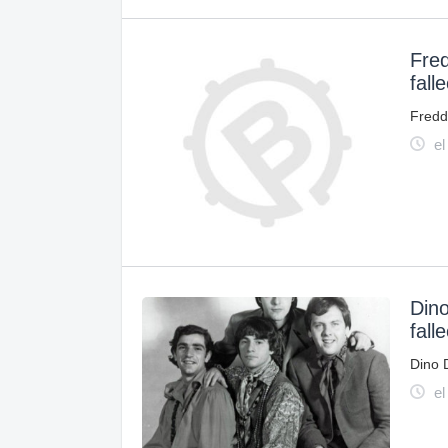
Fred
fall
Freddi
el
Dino
fall
Dino D
el