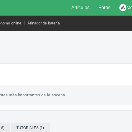
Artículos
Foros
Me
ónomo online
Afinador de batería
eristas más importantes de la escena
18)
TUTORIALES (1)