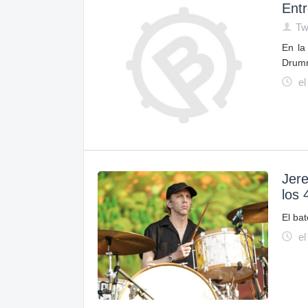
Entr
Tw
En la
Drumm
el
Jere
los 
El ba
el