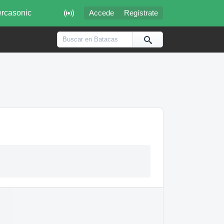

rcasonic
Accede
Regístrate