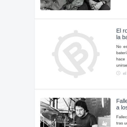
El 
la b
No es
bater
hace 
unirs
el
Fall
a lo
Fallec
tras 