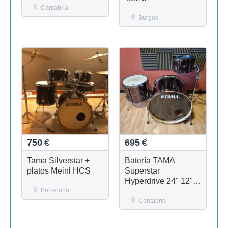
Cantabria
Burgos
750
€
695
€
Tama Silverstar +
Batería TAMA
platos Meinl HCS
Superstar
Hyperdrive 24" 12"
Barcelona
16"
Cantabria