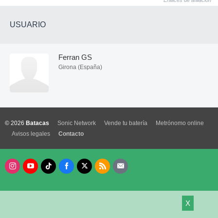
Enlaces de afiliación
USUARIO
Ferran GS
Girona (España)
© 2026
Batacas
Sonic Network
Vende tu batería
Metrónomo online
Avisos legales
Contacto
X