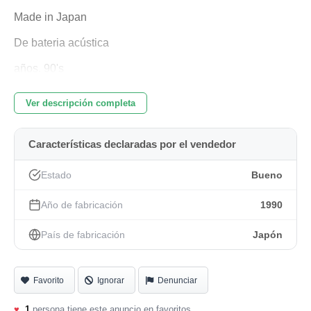
Made in Japan
De bateria acústica
años. 90's
Difícil de encontrar.
Ver descripción completa
- Incluye toms de 14 pulgadas.
Características declaradas por el vendedor
- Acabado en madera natural con vetas marcadas.
- Herrajes metálicos plateados
Estado
Bueno
Tom de 8x7 con Star-cast en otro anuncio.
Año de fabricación
1990
Y 10x10 mismo color y sèrie.
País de fabricación
Japón
Favorito
Ignorar
Denunciar
♥
1
persona tiene este anuncio en favoritos