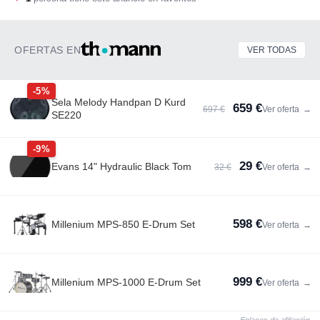
OFERTAS EN
VER TODAS
-5%
Sela Melody Handpan D Kurd
659 €
697 €
Ver oferta
→
SE220
-9%
29 €
Evans 14" Hydraulic Black Tom
32 €
Ver oferta
→
598 €
Millenium MPS-850 E-Drum Set
Ver oferta
→
999 €
Millenium MPS-1000 E-Drum Set
Ver oferta
→