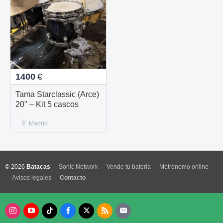
1400
€
Tama Starclassic (Arce)
20" – Kit 5 cascos
Madrid
© 2026
Batacas
Sonic Network
Vende tu batería
Metrónomo online
Avisos legales
Contacto