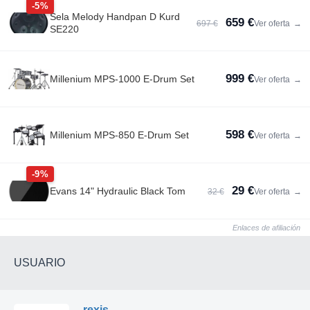
-5%
Sela Melody Handpan D Kurd
659 €
697 €
Ver oferta
→
SE220
999 €
Millenium MPS-1000 E-Drum Set
Ver oferta
→
598 €
Millenium MPS-850 E-Drum Set
Ver oferta
→
-9%
29 €
Evans 14" Hydraulic Black Tom
32 €
Ver oferta
→
Enlaces de afiliación
USUARIO
rexis