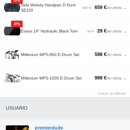
-5%
Sela Melody Handpan D Kurd
659 €
697 €
Ver oferta
→
SE220
-9%
29 €
Evans 14" Hydraulic Black Tom
32 €
Ver oferta
→
598 €
Millenium MPS-850 E-Drum Set
Ver oferta
→
999 €
Millenium MPS-1000 E-Drum Set
Ver oferta
→
Enlaces de afiliación
USUARIO
premierdude