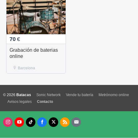
70
€
Grabación de baterias
online
Barcelona
© 2026
Batacas
Sonic Network
Vende tu batería
Metrónomo online
Avisos legales
Contacto