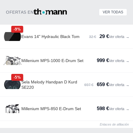
OFERTAS EN
VER TODAS
-9%
29 €
Evans 14" Hydraulic Black Tom
32 €
Ver oferta
→
999 €
Millenium MPS-1000 E-Drum Set
Ver oferta
→
-5%
Sela Melody Handpan D Kurd
659 €
697 €
Ver oferta
→
SE220
598 €
Millenium MPS-850 E-Drum Set
Ver oferta
→
Enlaces de afiliación