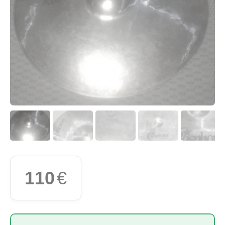
110
€