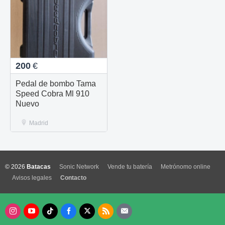
200
€
Pedal de bombo Tama
Speed Cobra Ml 910
Nuevo
Madrid
© 2026
Batacas
Sonic Network
Vende tu batería
Metrónomo online
Avisos legales
Contacto