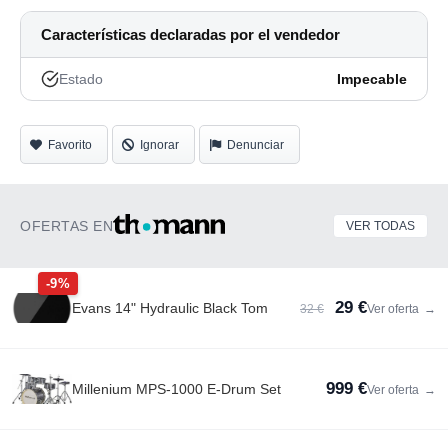
Características declaradas por el vendedor
Estado
Impecable
Favorito
Ignorar
Denunciar
OFERTAS EN
VER TODAS
-9%
29 €
Evans 14" Hydraulic Black Tom
32 €
Ver oferta
→
999 €
Millenium MPS-1000 E-Drum Set
Ver oferta
→