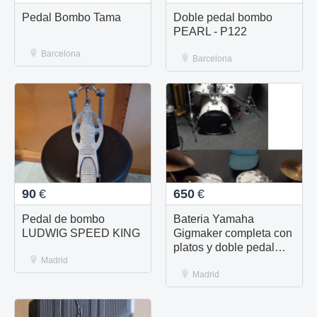
Pedal Bombo Tama
Doble pedal bombo
PEARL - P122
Barcelona
Barcelona
90
€
650
€
Pedal de bombo
Bateria Yamaha
LUDWIG SPEED KING
Gigmaker completa con
platos y doble pedal
Madrid
bombo
Madrid