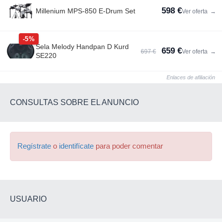
598 €
Millenium MPS-850 E-Drum Set
Ver oferta
→
-5%
Sela Melody Handpan D Kurd
659 €
697 €
Ver oferta
→
SE220
Enlaces de afiliación
CONSULTAS SOBRE EL ANUNCIO
Regístrate
o
identifícate
para poder comentar
USUARIO