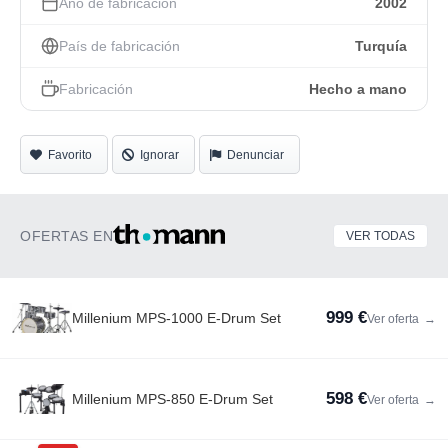
Año de fabricación
2002
País de fabricación
Turquía
Fabricación
Hecho a mano
Favorito
Ignorar
Denunciar
OFERTAS EN
VER TODAS
999 €
Millenium MPS-1000 E-Drum Set
Ver oferta
→
598 €
Millenium MPS-850 E-Drum Set
Ver oferta
→