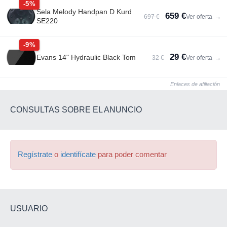
-5%
Sela Melody Handpan D Kurd
659 €
697 €
Ver oferta
→
SE220
-9%
29 €
Evans 14" Hydraulic Black Tom
32 €
Ver oferta
→
Enlaces de afiliación
CONSULTAS SOBRE EL ANUNCIO
Regístrate
o
identifícate
para poder comentar
USUARIO