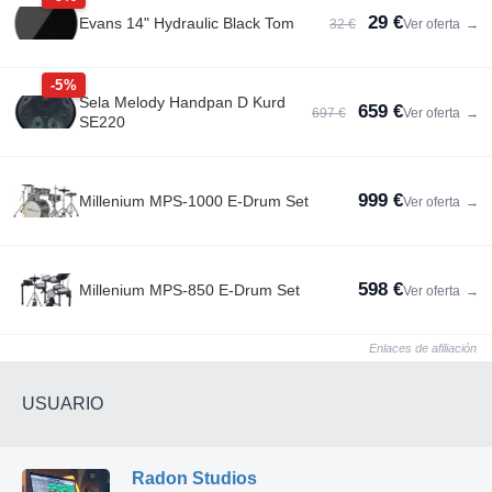
29 €
Evans 14" Hydraulic Black Tom
32 €
Ver oferta
→
-5%
Sela Melody Handpan D Kurd
659 €
697 €
Ver oferta
→
SE220
999 €
Millenium MPS-1000 E-Drum Set
Ver oferta
→
598 €
Millenium MPS-850 E-Drum Set
Ver oferta
→
Enlaces de afiliación
USUARIO
Radon Studios