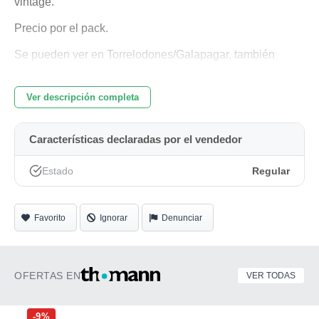
vintage.
Precio por el pack.
Se pueden ver en Torrelodones/Galapagar, también
posible entrega en Madrid. No se envía.
Ver descripción completa
Características declaradas por el vendedor
Estado
Regular
Favorito
Ignorar
Denunciar
OFERTAS EN
VER TODAS
-9%