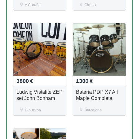
A Coruña
Girona
3800
€
1300
€
Ludwig Vistalite ZEP
Batería PDP X7 All
set John Bonham
Maple Completa
Gipuzkoa
Barcelona