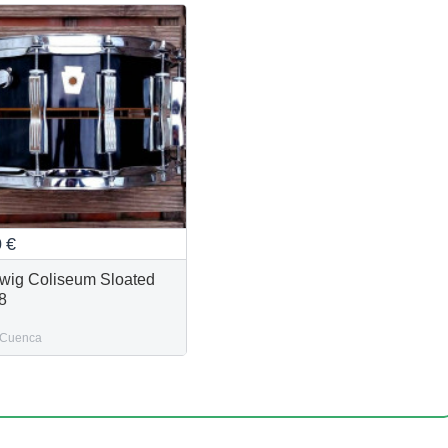
0
€
wig Coliseum Sloated
8
Cuenca