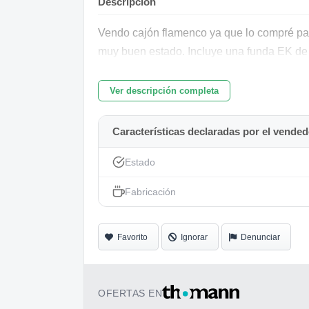
Descripción
Vendo cajón flamenco ya que lo compré par
muy buen estado. Incluye una funda EK de 
Ver descripción completa
Características declaradas por el vended
Estado
Fabricación
Favorito
Ignorar
Denunciar
OFERTAS EN