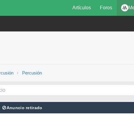
Artículos
Foros
Me
rcusión
Percusión
⊘
Anuncio retirado