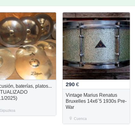
290
€
usión, baterías, platos...
CTUALIZADO
Vintage Marius Renatus
11/2025)
Bruxelles 14x6´5 1930s Pre-
War
Gipuzkoa
Cuenca