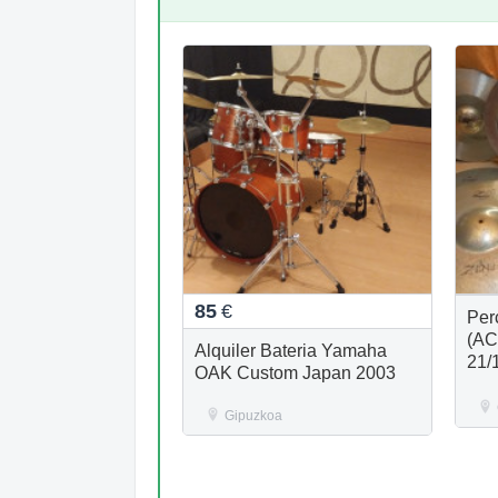
85
€
Perc
(A
Alquiler Bateria Yamaha
21/
OAK Custom Japan 2003
Gipuzkoa