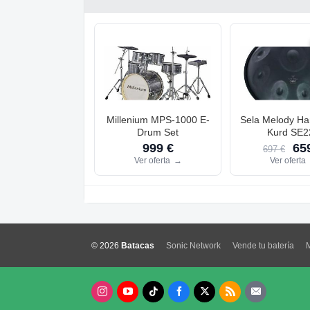
Millenium MPS-1000 E-
Sela Melody H
Drum Set
Kurd SE2
999 €
659
697 €
Ver oferta
→
Ver oferta
© 2026
Batacas
Sonic Network
Vende tu batería