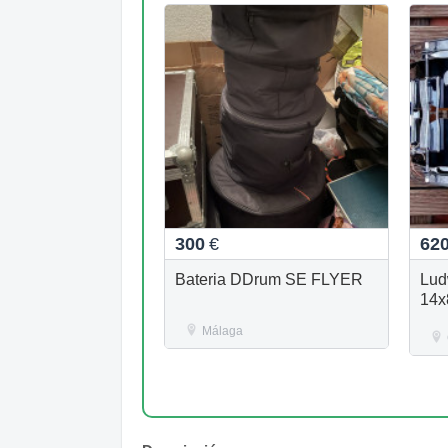
300
€
62
Bateria DDrum SE FLYER
Lud
14x
Málaga