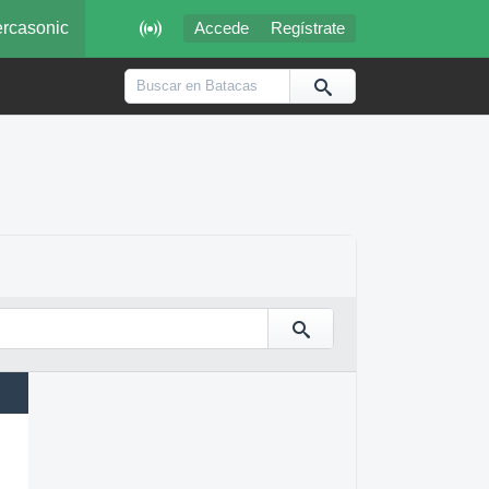

rcasonic
Accede
Regístrate