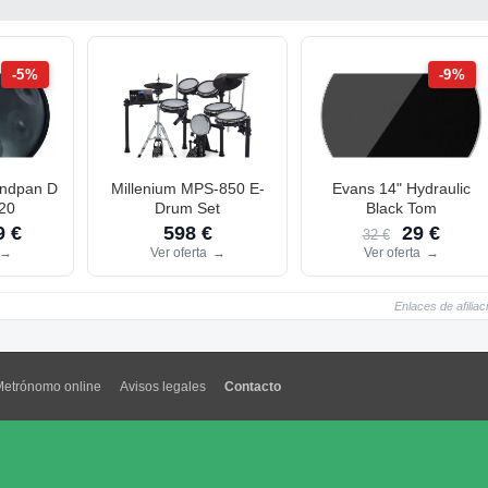
-5%
-9%
andpan D
Millenium MPS-850 E-
Evans 14" Hydraulic
20
Drum Set
Black Tom
 €
598 €
29 €
32 €
→
Ver oferta
→
Ver oferta
→
Enlaces de afiliac
Metrónomo online
Avisos legales
Contacto