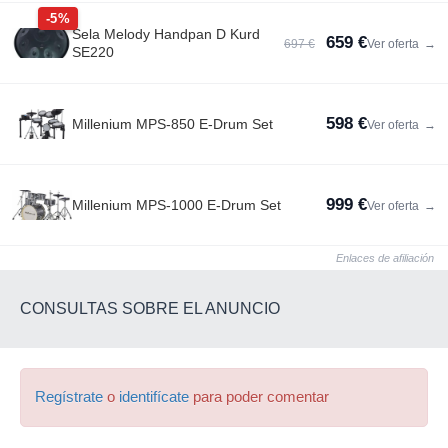
-5%
Sela Melody Handpan D Kurd
659 €
697 €
Ver oferta
→
SE220
598 €
Millenium MPS-850 E-Drum Set
Ver oferta
→
999 €
Millenium MPS-1000 E-Drum Set
Ver oferta
→
Enlaces de afiliación
CONSULTAS SOBRE EL ANUNCIO
Regístrate
o
identifícate
para poder comentar