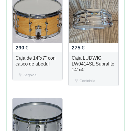
290
€
275
€
Caja de 14"x7" con
Caja LUDWIG
casco de abedul
LW0414SL Supralite
14"x4"
Segovia
Cantabria