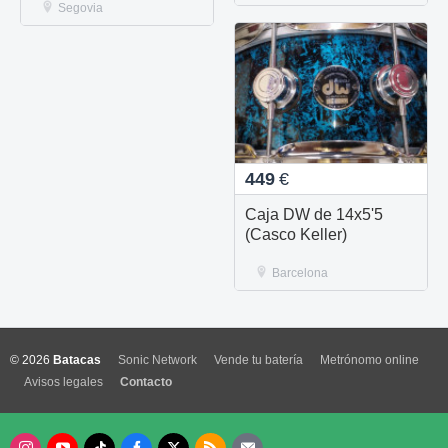
Segovia
449
€
Caja DW de 14x5'5
(Casco Keller)
Barcelona
© 2026
Batacas
Sonic Network
Vende tu batería
Metrónomo online
Avisos legales
Contacto