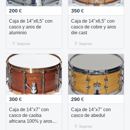
200
€
350
€
Caja de 14"x6,5" con
Caja de 14"x6,5" con
casco y aros de
casco de cobre y aros
aluminio
die cast
Segovia
Segovia
300
€
290
€
Caja de 14"x7" con
Caja de 14"x7" con
casco de caoba
casco de abedul
africana 100% y aros
die cast
Segovia