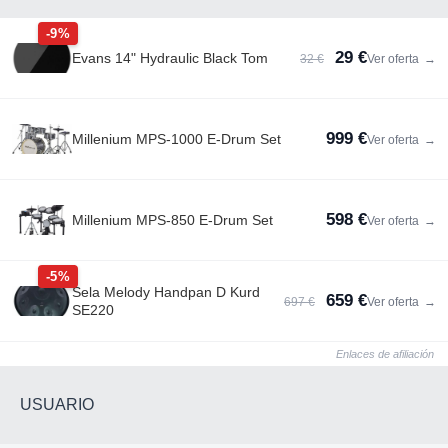
-9%
29 €
Evans 14" Hydraulic Black Tom
32 €
Ver oferta
→
999 €
Millenium MPS-1000 E-Drum Set
Ver oferta
→
598 €
Millenium MPS-850 E-Drum Set
Ver oferta
→
-5%
Sela Melody Handpan D Kurd
659 €
697 €
Ver oferta
→
SE220
Enlaces de afiliación
USUARIO