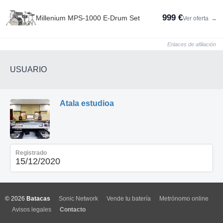
999 €
Millenium MPS-1000 E-Drum Set
Ver oferta
→
Enlaces de afiliación
USUARIO
Atala estudioa
Registrado
15/12/2020
© 2026
Batacas
Sonic Network
Vende tu batería
Metrónomo online
Avisos legales
Contacto