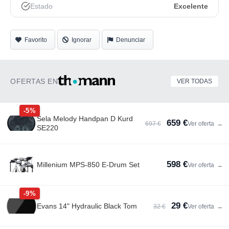
Estado
Excelente
Favorito
Ignorar
Denunciar
OFERTAS EN
VER TODAS
-5%
Sela Melody Handpan D Kurd
659 €
697 €
Ver oferta
→
SE220
598 €
Millenium MPS-850 E-Drum Set
Ver oferta
→
-9%
29 €
Evans 14" Hydraulic Black Tom
32 €
Ver oferta
→