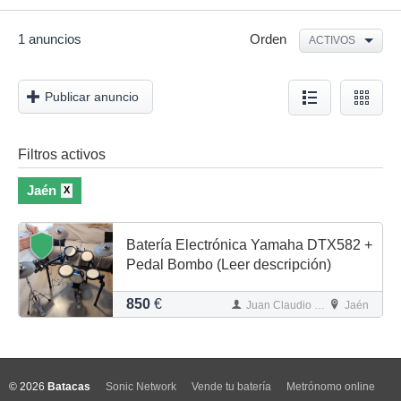
1 anuncios
Orden
ACTIVOS
Publicar anuncio
Filtros activos
Jaén
X
Batería Electrónica Yamaha DTX582 +
Pedal Bombo (Leer descripción)
850
€
Juan Claudio Perabá Gámez
Jaén
© 2026
Batacas
Sonic Network
Vende tu batería
Metrónomo online