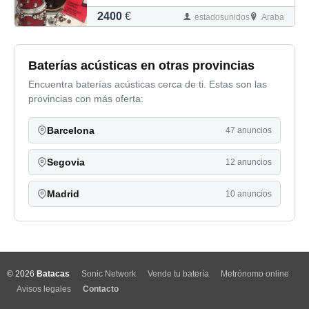
2400
€
estadosunidos
Araba
Baterías acústicas en otras provincias
Encuentra baterías acústicas cerca de ti. Estas son las
provincias con más oferta:
Barcelona
47 anuncios
Segovia
12 anuncios
Madrid
10 anuncios
© 2026
Batacas
Sonic Network
Vende tu batería
Metrónomo online
Avisos legales
Contacto