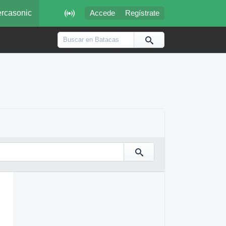

rcasonic
Accede
Regístrate