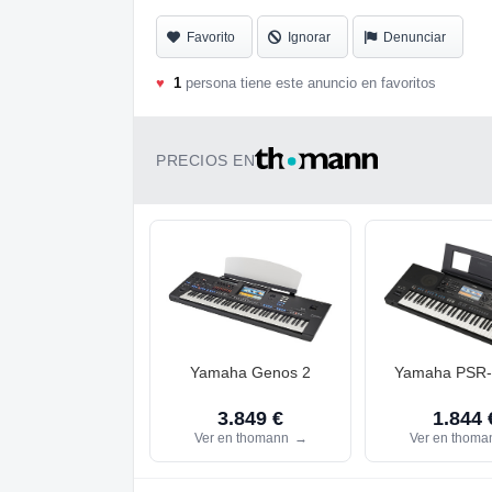
Favorito
Ignorar
Denunciar
♥
1
persona tiene este anuncio en favoritos
PRECIOS EN
Yamaha Genos 2
Yamaha PSR
3.849 €
1.844 
Ver en thomann
→
Ver en thom