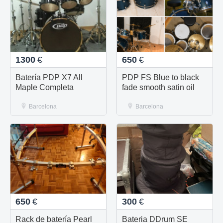
1300
€
650
€
Batería PDP X7 All
PDP FS Blue to black
Maple Completa
fade smooth satin oil
Barcelona
Barcelona
650
€
300
€
Rack de batería Pearl
Bateria DDrum SE