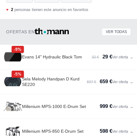
♥
2
personas tienen este anuncio en favoritos
OFERTAS EN
VER TODAS
-9%
29 €
Evans 14" Hydraulic Black Tom
32 €
Ver oferta
→
-5%
Sela Melody Handpan D Kurd
659 €
697 €
Ver oferta
→
SE220
999 €
Millenium MPS-1000 E-Drum Set
Ver oferta
→
598 €
Millenium MPS-850 E-Drum Set
Ver oferta
→