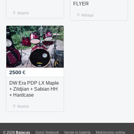
FLYER
Madrid
Málaga
2500
€
DW Era PDP LX Maple
+ Zildjian + Sabian HH
+ Hardcase
Madrid
© 2026
Batacas
Sonic Network
Vende tu batería
Metrónomo online